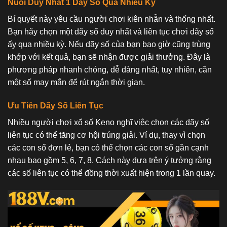
Nuôi Duy Nhất 1 Dãy Số Qua Nhiều Kỳ
Bí quyết này yêu cầu người chơi kiên nhẫn và thống nhất.
Bạn hãy chọn một dãy số duy nhất và liên tục chơi dãy số
ấy qua nhiều kỳ. Nếu dãy số của bạn bao giờ cũng trùng
khớp với kết quả, bạn sẽ nhận được giải thưởng. Đây là
phương pháp nhanh chóng, dễ dàng nhất, tuy nhiên, cần
một số may mắn để rút ngắn thời gian.
Ưu Tiên Dãy Số Liên Tục
Nhiều người chơi xổ số Keno nghĩ việc chọn các dãy số
liên tục có thể tăng cơ hội trúng giải. Ví dụ, thay vì chọn
các con số đơn lẻ, bạn có thể chọn các con số gần cạnh
nhau bao gồm 5, 6, 7, 8. Cách này dựa trên ý tưởng rằng
các số liên tục có thể đồng thời xuất hiện trong 1 lần quay.