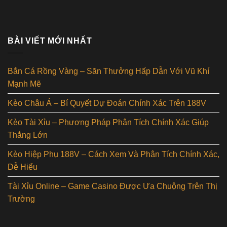
BÀI VIẾT MỚI NHẤT
Bắn Cá Rồng Vàng – Săn Thưởng Hấp Dẫn Với Vũ Khí
Mạnh Mẽ
Kèo Châu Á – Bí Quyết Dự Đoán Chính Xác Trên 188V
Kèo Tài Xỉu – Phương Pháp Phân Tích Chính Xác Giúp
Thắng Lớn
Kèo Hiệp Phụ 188V – Cách Xem Và Phân Tích Chính Xác,
Dễ Hiểu
Tài Xỉu Online – Game Casino Được Ưa Chuộng Trên Thị
Trường