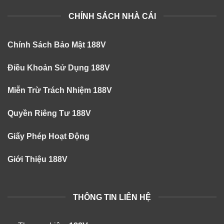
CHÍNH SÁCH NHÀ CÁI
Chính Sách Bảo Mật 188V
Điều Khoản Sử Dụng 188V
Miễn Trừ Trách Nhiệm 188V
Quyền Riêng Tư 188V
Giấy Phép Hoạt Động
Giới Thiệu 188V
THÔNG TIN LIÊN HỆ