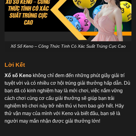
Xổ Số Keno – Công Thức Tính Có Xác Suất Trúng Cực Cao
Lời Kết
Xổ số Keno
không chỉ đem đến những phút giây giải trí
tuyệt vời và có nhiều cơ hội trúng giải thưởng hấp dẫn. Dù
bạn đã có kinh nghiệm hay là mới chơi, việc nắm vững
cách chơi cùng cơ cấu giải thưởng sẽ giúp bạn trải
nghiệm trò chơi này trở nên thú vị hơn bao giờ hết. Hãy
thử vận may của mình với Keno và biết đâu, bạn sẽ là
người may mắn nhận được giải thưởng lớn!