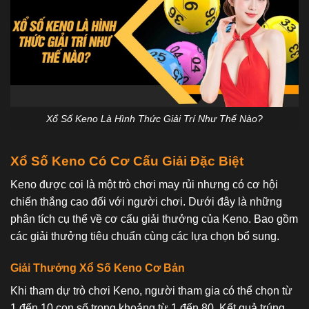
Xổ Số Keno Là Hình Thức Giải Trí Như Thế Nào?
Xổ Số Keno Có Cơ Cấu Giải Đặc Biệt
Keno được coi là một trò chơi may rủi nhưng có cơ hội
chiến thắng cao đối với người chơi. Dưới đây là những
phân tích cụ thể về cơ cấu giải thưởng của Keno. Bao gồm
các giải thưởng tiêu chuẩn cùng các lựa chọn bổ sung.
Giải Thưởng Xổ Số Keno Cơ Bản
Khi tham dự trò chơi Keno, người tham gia có thể chọn từ
1 đến 10 con số trong khoảng từ 1 đến 80. Kết quả trúng