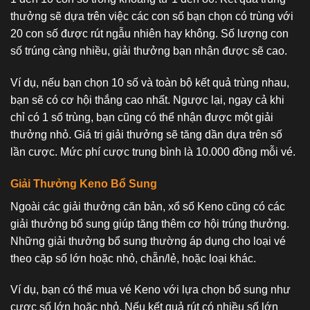
thưởng sẽ dựa trên việc các con số bạn chọn có trùng với
20 con số được rút ngẫu nhiên hay không. Số lượng con
số trúng càng nhiều, giải thưởng bạn nhận được sẽ cao.
Ví dụ, nếu bạn chọn 10 số và toàn bộ kết quả trùng nhau,
bạn sẽ có cơ hội thắng cao nhất. Ngược lại, ngay cả khi
chỉ có 1 số trùng, bạn cũng có thể nhận được một giải
thưởng nhỏ. Giá trị giải thưởng sẽ tăng dần dựa trên số
lần cược. Mức phí cược trung bình là 10.000 đồng mỗi vé.
Giải Thưởng Keno Bổ Sung
Ngoài các giải thưởng căn bản, xổ số Keno cũng có các
giải thưởng bổ sung giúp tăng thêm cơ hội trúng thưởng.
Những giải thưởng bổ sung thường áp dụng cho loại vé
theo cặp số lớn hoặc nhỏ, chẵn/lẻ, hoặc loại khác.
Ví dụ, bạn có thể mua vé Keno với lựa chọn bổ sung như
cược số lớn hoặc nhỏ. Nếu kết quả rút có nhiều số lớn